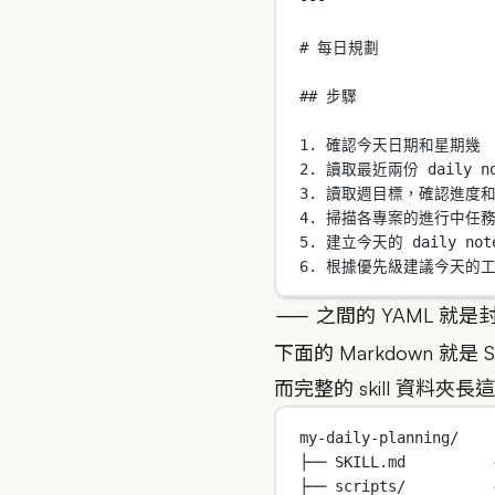
# 每日規劃
## 步驟
1.
 確認今天日期和星期幾
2.
 讀取最近兩份 daily no
3.
 讀取週目標，確認進度
4.
 掃描各專案的進行中任
5.
 建立今天的 daily not
6.
 根據優先級建議今天的
之間的 YAML 就是
---
下面的 Markdown 就
而完整的 skill 資料夾長
my-daily-planning/
├── SKILL.md      
├── scripts/      