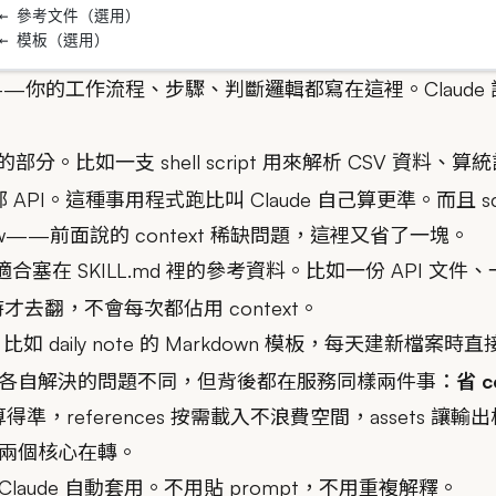
    ← 參考文件（選用）
   ← 模板（選用）
—你的工作流程、步驟、判斷邏輯都寫在這裡。Claude
分。比如一支 shell script 用來解析 CSV 資料、
部 API。這種事用程式跑比叫 Claude 自己算更準。而且 s
ndow——前面說的 context 稀缺問題，這裡又省了一塊。
合塞在 SKILL.md 裡的參考資料。比如一份 API 文
時才去翻，不會每次都佔用 context。
如 daily note 的 Markdown 模板，每天建新檔
各自解決的問題不同，但背後都在服務同樣兩件事：
省 
xt 又算得準，references 按需載入不浪費空間，assets 讓輸
兩個核心在轉。
aude 自動套用。不用貼 prompt，不用重複解釋。