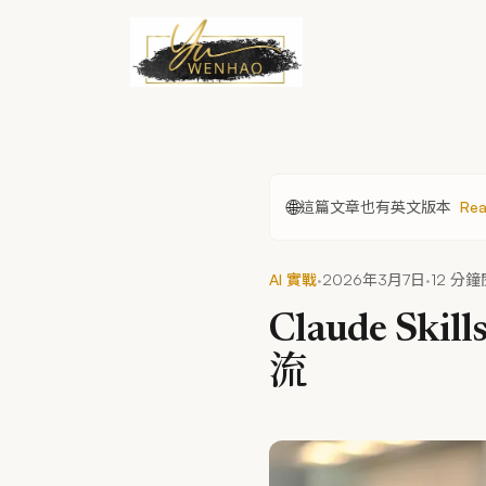
跳到主要內容
🌐
這篇文章也有英文版本
Rea
·
·
AI 實戰
2026年3月7日
12 分
Claude S
流