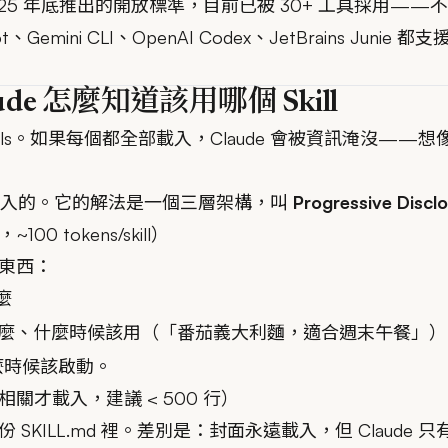
ic 在 2025 年底推出的開放標準，目前已被 30+ 工具採用——不只
lot、Gemini CLI、OpenAI Codex、JetBrains Junie 
de 怎麼知道該用哪個 Skill
kills。如果每個都全部載入，Claude 會被資訊淹沒——想
次全部載入的。它的解法是一個三層架構，叫
Progressive Discl
00 tokens/skill）
東西：
麼
麼、什麼時候該用（「番茄義大利麵，適合週末午餐」）
什麼時候該啟動。
相關才載入，建議 < 500 行）
SKILL.md 裡。差別是：封面永遠載入，但 Claude