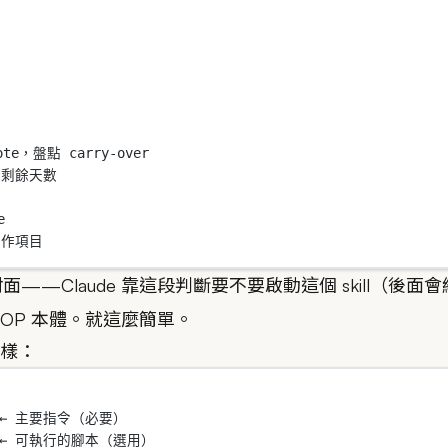
te，盤點 carry-over
和剩餘天數
務
e
工作項目
封面——Claude 靠這段判斷要不要啟動這個 skill（
是 SOP 本體。就這麼簡單。
這樣：
    ← 主要指令（必要）
    ← 可執行的腳本（選用）