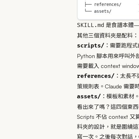
├── references/   
└── assets/        
是食譜本體—
SKILL.md
其他三個資料夾是配料：
：需要跑程式的部
scripts/
Python 腳本用來呼叫外
需要載入 context wi
：太長不適
references/
策規則表。Claude 需要
：模板和素材。比
assets/
看出來了嗎？這四個東西
Scripts 不佔 conte
料夾的設計，就是圍繞這
寫一次。之後每次對話，Cl