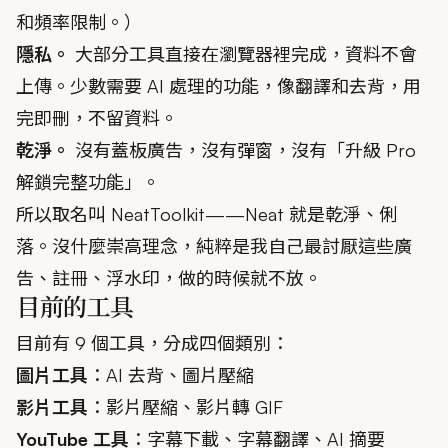
和頻率限制。）
隱私。
大部分工具直接在瀏覽器裡完成，資料不會
上傳。少數需要 AI 處理的功能，像翻譯和去背，用
完即刪，不留資料。
乾淨。
沒有蓋板廣告，沒有彈窗，沒有「升級 Pro
解鎖完整功能」。
所以取名叫 NeatToolkit——Neat 就是乾淨、俐
落。沒什麼崇高理念，純粹是我自己最討厭這些廣
告、註冊、浮水印，做的時候就不放。
目前的工具
目前有 9 個工具，分成四個類別：
圖片工具
：
AI 去背
、
圖片壓縮
影片工具
：
影片壓縮
、
影片轉 GIF
YouTube 工具
：
字幕下載
、
字幕翻譯
、
AI 摘要