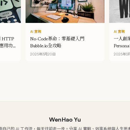
AI 實戰
AI 實戰
 HTTP
No-Code革命：零基礎入門
一人創
你的應用功
Bubble.io全攻略
Pers
2025年3月20日
2025年3
WenHao Yu
造自己的 AI 工作流，每天往前走一步。分享 AI 實戰、效率系統與人生思