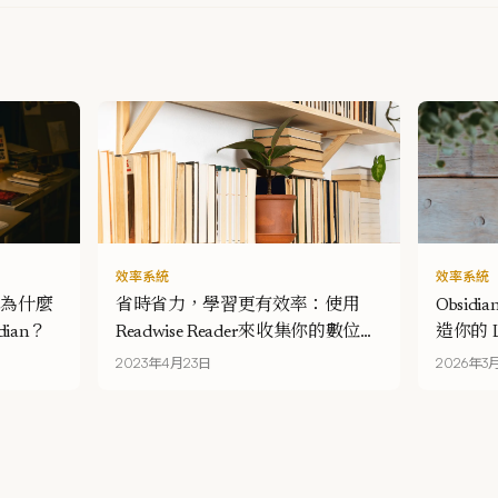
效率系統
效率系統
h，為什麼
省時省力，學習更有效率：使用
Obsid
dian？
Readwise Reader來收集你的數位內
造你的 
容
2023年4月23日
2026年3