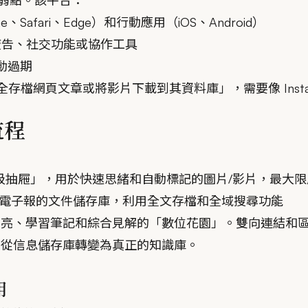
的弱點。該平台：
Safari、Edge）和行動應用（iOS、Android）
告、社交功能或協作工具
自動過期
完全存檔網頁文章或將影片下載到其資料庫」，需要像 Insta
流程
垃圾抽屜」，用於快速思緒和自動標記的圖片/影片，最大
和電子報的文件儲存庫，利用全文存檔和全域搜尋功能
讀高亮、學習筆記和綜合見解的「數位花園」。雙向連結和
m 從信息儲存庫轉變為真正的知識庫。
用