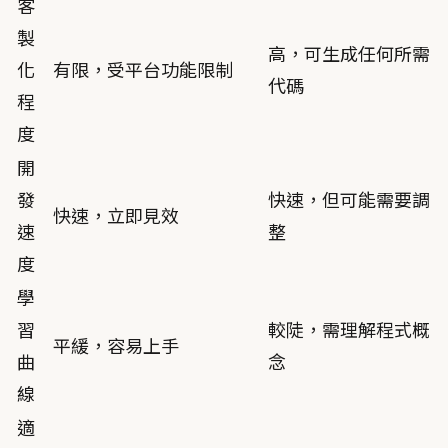
客
製
高，可生成任何所需
化
有限，受平台功能限制
代碼
程
度
開
發
快速，但可能需要調
快速，立即見效
速
整
度
學
習
較陡，需理解程式概
平緩，容易上手
曲
念
線
適